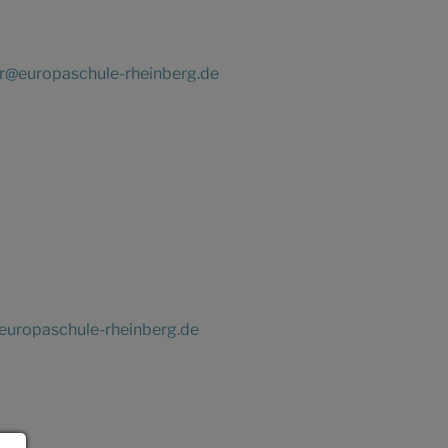
r@europaschule-rheinberg.de
europaschule-rheinberg.de