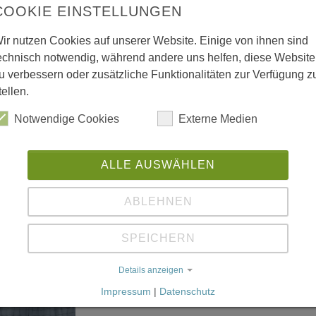
COOKIE EINSTELLUNGEN
ir nutzen Cookies auf unserer Website. Einige von ihnen sind
Abteilungsleiter II
echnisch notwendig, während andere uns helfen, diese Website
Herr Mathias Hain-Brakemeier
u verbessern oder zusätzliche Funktionalitäten zur Verfügung z
tellen.
02843 - 9707 - 43
mathias.hain-
Notwendige Cookies
Externe Medien
ALLE AUSWÄHLEN
ABLEHNEN
Abteilungsleiter III
SPEICHERN
Herr Klaus Vaupel
Details anzeigen
02843 - 9707 - 27
klaus.vaupel@
Impressum
|
Datenschutz