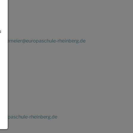
u
brakemeier@europaschule-rheinberg.de
europaschule-rheinberg.de