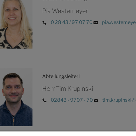
Pia Westemeyer
0 28 43 / 97 07 70
pia.westemeye
Abteilungsleiter I
Herr Tim Krupinski
02843 - 9707 - 70
tim.krupinski@