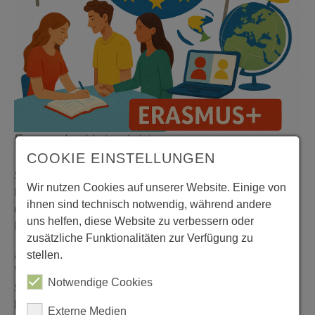
Europa im Unterricht
COOKIE EINSTELLUNGEN
Seit 2015 ist die Europaschule Rheinberg als
Wir nutzen Cookies auf unserer Website. Einige von
Europaschule NRW zertifiziert. Rund 200 Schulen
ihnen sind technisch notwendig, während andere
unterschiedlicher Bildungswege sind in unserem
uns helfen, diese Website zu verbessern oder
Bundesland berechtigt, dieses Label zu tragen.
zusätzliche Funktionalitäten zur Verfügung zu
An einer Europaschule wird die bessere internationale
stellen.
Verständigung durch ein erweitertes und intensiviertes
Notwendige Cookies
Sprachenangebot ermöglicht. Hierzu gehört auch der
bilinguale Unterricht und die Angebote von externen
Externe Medien