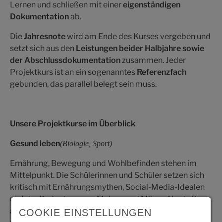
Lernen und schließen mit einer
eigenständigen
Dokumentation
ab.
Die
Jahresnote
wird am Ende des Kurses vergeben und
setzt sich aus den
Leistungen beider Halbjahre sowie
der Abschlussdokumentation
zusammen. Jeder
Projektkurs ist an ein sogenanntes
Referenzfach
gebunden, das parallel belegt sein muss.
Unsere Projektkurse im Überblick
Gesund leben
(Biologie, Sport)
Ernährung, Bewegung und Wohlbefinden stehen im
Mittelpunkt. Die Schülerinnen und Schüler setzen sich
kritisch mit Ernährungsmythen, Social-Media-Idealen
und der Bedeutung von Makro- und Mikronährstoffen
auseinander. Ziel ist es, Verantwortung für die eigene
COOKIE EINSTELLUNGEN