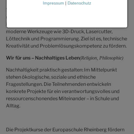
Impressum
|
Datenschutz
Von der Idee zum eigenen Produkt: Die Schülerinnen
und Schüler entwickeln, planen und realisieren ein
individuelles technisches Projekt. Dabei nutzen sie
moderne Werkzeuge wie 3D-Druck, Lasercutter,
Löttechnik und Programmierung. Ziel ist es, technische
Kreativität und Problemlösungskompetenz zu fördern.
Wir für uns – Nachhaltiges Leben
(Religion, Philosophie)
Nachhaltigkeit praktisch gestalten: Im Mittelpunkt
stehen ökologische, soziale und ethische
Fragestellungen. Die Teilnehmenden entwickeln
konkrete Projekte für ein verantwortungsvolles und
ressourcenschonendes Miteinander – in Schule und
Alltag.
Die Projektkurse der Europaschule Rheinberg fördern