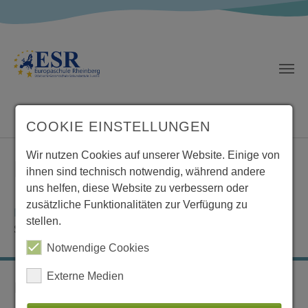
Zum Hauptinhalt springen
COOKIE EINSTELLUNGEN
Wir nutzen Cookies auf unserer Website. Einige von
Das Buddy Programm
ihnen sind technisch notwendig, während andere
uns helfen, diese Website zu verbessern oder
zusätzliche Funktionalitäten zur Verfügung zu
Menschen fördern. Das buddY-Programm.
- Vodafone
stellen.
Stiftung Deutschland
Notwendige Cookies
Externe Medien
Europaschule Rheinberg