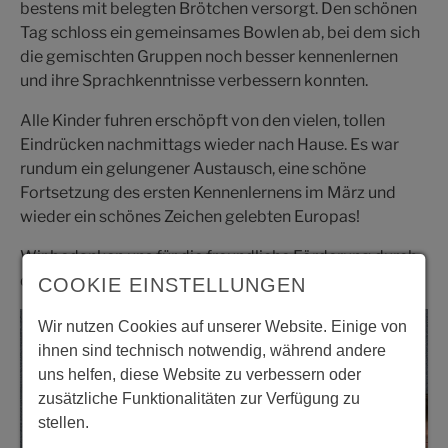
bestens mit belegten Brötchen versorgt. Den schönen
Tag schloss ein gemeinsames Bowlen ab, bei dem sich
die gemischten Gruppen noch besser kennenlernen
und ihre Sprachkenntnisse verbessern konnten.
Alle Kinder fuhren erschöpft von den vielen, tollen
Eindrücken nachmittags wieder nach Hause. Es war
rundum ein gelungener Austausch, eine schöne
Fortsetzung des ersten Kennenlernens im März und
wieder ein schönes Zeichen gelebten Europas!
Wir bedanken uns für die freundliche Förderung durch
die Euregio Rhein-Waal.
COOKIE EINSTELLUNGEN
Wir nutzen Cookies auf unserer Website. Einige von
ihnen sind technisch notwendig, während andere
uns helfen, diese Website zu verbessern oder
zusätzliche Funktionalitäten zur Verfügung zu
stellen.