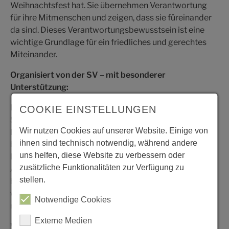
Weihnachtsfest hat. Sie übernehmen Verantwortung
für ihre Mitmenschen und zeigen, dass sie füreinander
da sind. Dieses Verantwortungsbewusstsein ist eine
wichtige Grundlage für ein friedliches und gerechtes
Miteinander.
Organisiert von der SV – mit besonderer
Unterstützung:
Die Wunschbaumaktion wurde von der
COOKIE EINSTELLUNGEN
Schülervertretung (SV) unter der Leitung von SV-
Wir nutzen Cookies auf unserer Website. Einige von
Lehrerin Julia Sonnenwald organisiert. Ganz besonders
ihnen sind technisch notwendig, während andere
hervorzuheben ist dabei das außerschulische
uns helfen, diese Website zu verbessern oder
Engagement der SV-Lehrer Carsten Quade und
zusätzliche Funktionalitäten zur Verfügung zu
Alexandra Pastewka, die die SV tatkräftig unterstützt
stellen.
haben. Ohne ihre Hilfe und ihren unermüdlichen Einsatz
wäre die Wunschbaumaktion in diesem Umfang nicht
Notwendige Cookies
möglich gewesen.
Externe Medien
Von Lego bis Kuscheltier: