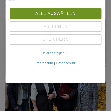
Aufnahme in einem europäischen Land erfahren. Das
sollen auch unsere Europaschüler erfahren“.
ALLE AUSWÄHLEN
ABLEHNEN
SPEICHERN
Details anzeigen
Impressum
|
Datenschutz