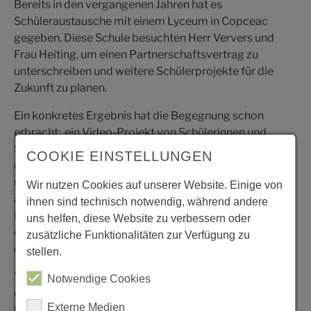
Bereits in den vergangenen Jahren hat es
Schüleraustausche mit einem Lyceum in Copceac
gegeben. Diese Schule besuchten Herr Ververs und
Frau Heiting, um einen Partnerschaftsvertrag zu
unterschreiben und weitere Schülerprojekte für die
Zukunft zu planen.
Ein konkretes Ergebnis hat die Begegnung schon
erbracht: ein Video-Projekt von Schülerinnen und
Schülern der Klasse 10 wird ab dem 25. November
COOKIE EINSTELLUNGEN
durchgeführt, bei dem ein Image-Film über Copceac
und Rheinberg entstehen soll. „Dieses Video soll dann
Wir nutzen Cookies auf unserer Website. Einige von
auch ein bisschen Appetit auf eine mögliche
ihnen sind technisch notwendig, während andere
Begegnung in den kommenden Jahren machen, wenn
uns helfen, diese Website zu verbessern oder
eine direkte Begegnung wieder möglich sein wird“, so
zusätzliche Funktionalitäten zur Verfügung zu
der Europakoordinator Thomas Ververs.
stellen.
Von der Gastfreundschaft an der Partnerschule und in
Notwendige Cookies
der Gemeinde Copceac war Nora Heiting besonders
Externe Medien
beeindruckt: „Selten habe ich eine derart herzliche