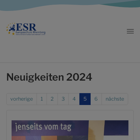
Zum Hauptinhalt springen
Neuigkeiten 2024
vorherige
1
2
3
4
5
6
nächste