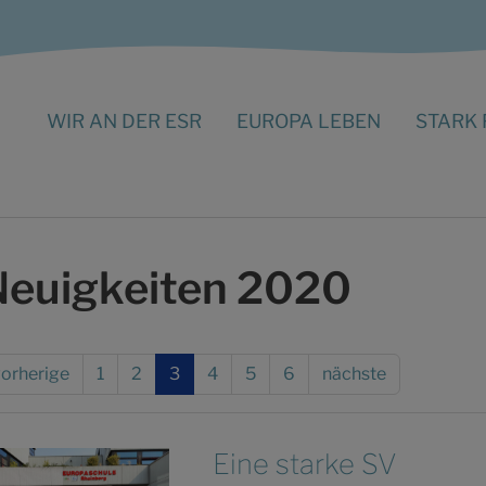
WIR AN DER ESR
EUROPA LEBEN
STARK 
Neuigkeiten 2020
orherige
1
2
3
4
5
6
nächste
Eine starke SV