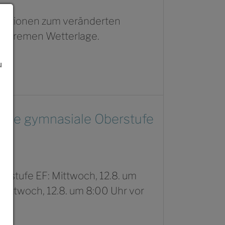
rmationen zum veränderten
 extremen Wetterlage.
u
r die gymnasiale Oberstufe
erstufe EF: Mittwoch, 12.8. um
Mittwoch, 12.8. um 8:00 Uhr vor