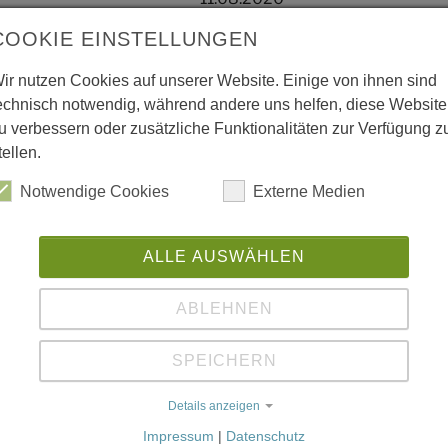
COOKIE EINSTELLUNGEN
Im Anhang finden Sie Info
Stundenplan auf Grund der
ir nutzen Cookies auf unserer Website. Einige von ihnen sind
echnisch notwendig, während andere uns helfen, diese Website
Weiterlesen
u verbessern oder zusätzliche Funktionalitäten zur Verfügung z
tellen.
Notwendige Cookies
Externe Medien
Unterrichtsbeginn fü
ALLE AUSWÄHLEN
- update
10.08.2020
ABLEHNEN
Unterrichtsbeginn in der Ob
SPEICHERN
10:00 Uhr in der Mensa Q1: 
den Pavillions…
Details anzeigen
Impressum
|
Datenschutz