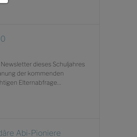
20
 Newsletter dieses Schuljahres
Planung der kommenden
htigen Elternabfrage…
däre Abi-Pioniere